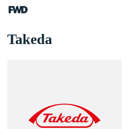
FWD
Takeda