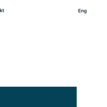
kt
Eng