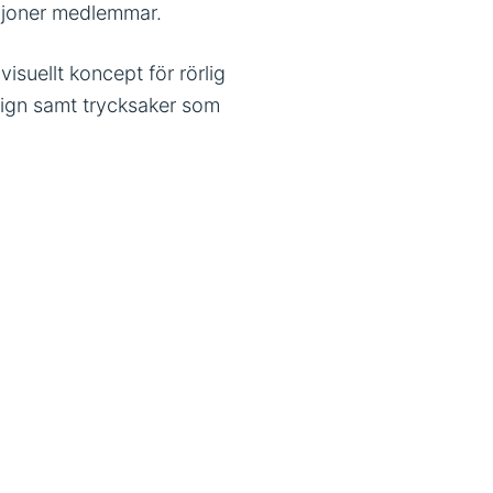
ljoner medlemmar.
suellt koncept för rörlig
sign samt trycksaker som