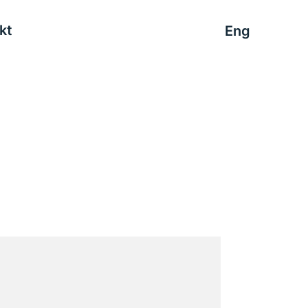
kt
Eng