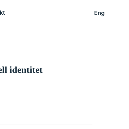
kt
Eng
ll identitet